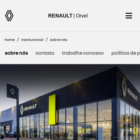
RENAULT
| Orvel
home
institucional
sobre nós
sobre nós
contato
trabalhe conosco
política de 