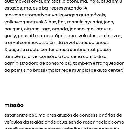
automóveis orvel, em teófilo otoni, mg. hoje, atua em 3
estados: mg, es e ba, representando 14
marcas automotivas: volkswagen automóveis,
volkswagen/truck & bus, fiat, renault, hyundai, jeep,
peugeot, citroën, ram, omoda, jaecoo, mg, jetour e
geely; possui 1 marca própria para veículos seminovos,
a orvel seminovos, além da orvel atacado pneus
& peças e a auto center pneus continental. possui
também a orvel consórcio (parceria com a disal
administradora de consórcios). também é franqueador
da point s no brasil (maior rede mundial de auto center).
missão
estar entre os 3 maiores grupos de concessionários de
veículos da região onde atua, sendo reconhecido como
a melhor empresa para se trabalhar e fazer negócios.