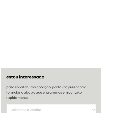
estou interessado
para solicitar uma cotação, por favor, preencha o
formulário abaixo que entraremos em contato
rapidamente.