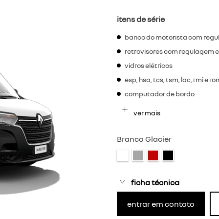
itens de série
banco do motorista com regu
retrovisores com regulagem e
vidros elétricos
esp, hsa, tcs, tsm, lac, rmi e r
computador de bordo
ver mais
Branco Glacier
ficha técnica
entrar em contato