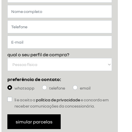
qual o seu perfil de compra?
preferência de contato:
whatsapp
telefone
email
li e aceito a
política de privacidade
e concordo em
receber comunicações da concessionária.
simular parcelas