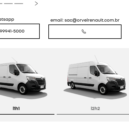
Próximo
atsapp
email: sac@orvelrenault.com.br
) 99941-5000
l1h1
l2h2