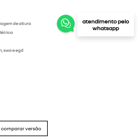
atendimento pelo
lagem de altura
whatsapp
létrica
om, swa e egd
comparar versão