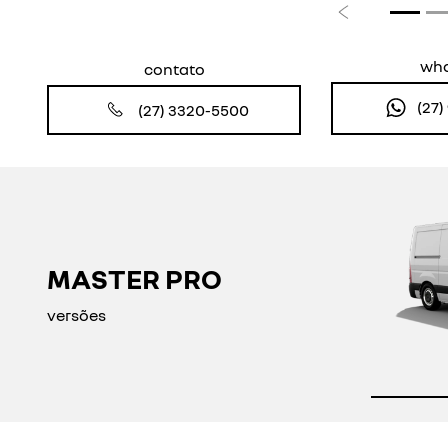
Anterior
wh
contato
(27
(27) 3320-5500
MASTER PRO
versões