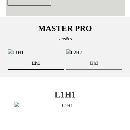
MASTER PRO
versões
l1h1
l2h2
Anterior
P
L1H1