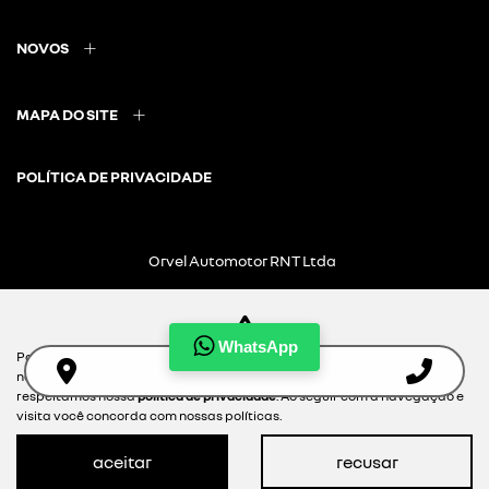
NOVOS
MAPA DO SITE
POLÍTICA DE PRIVACIDADE
Orvel Automotor RNT Ltda
CNPJ: 21.439.992/0005-51
WhatsApp
Para otimizar sua experiência durante a navegação, fazemos uso de
nossa política de cookies e para proteger seus dados pessoais
Desacelere. Seu bem maior é a vida.
respeitamos nossa
política de privacidade
. Ao seguir com a navegação e
visita você concorda com nossas políticas.
aceitar
recusar
Desenvolvido pela DEALERSPACE ® Direitos Reservados.