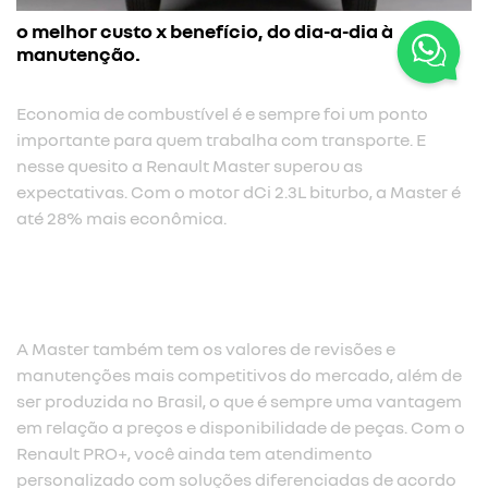
o melhor custo x benefício, do dia-a-dia à
manutenção.
Economia de combustível é e sempre foi um ponto
importante para quem trabalha com transporte. E
nesse quesito a Renault Master superou as
expectativas. Com o motor dCi 2.3L biturbo, a Master é
até 28% mais econômica.​
A Master também tem os valores de revisões e
manutenções mais competitivos do mercado, além de
ser produzida no Brasil, o que é sempre uma vantagem
em relação a preços e disponibilidade de peças. Com o
Renault PRO+, você ainda tem atendimento
personalizado com soluções diferenciadas de acordo