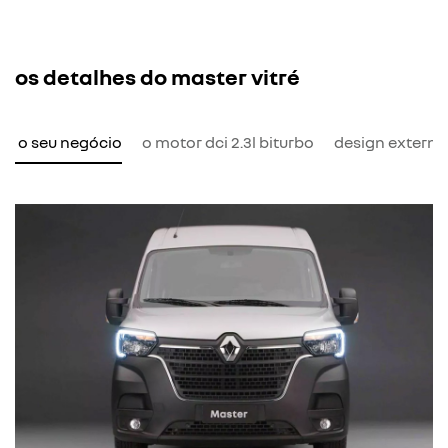
os detalhes do master vitré
ra o seu negócio
o motor dci 2.3l biturbo
design externo