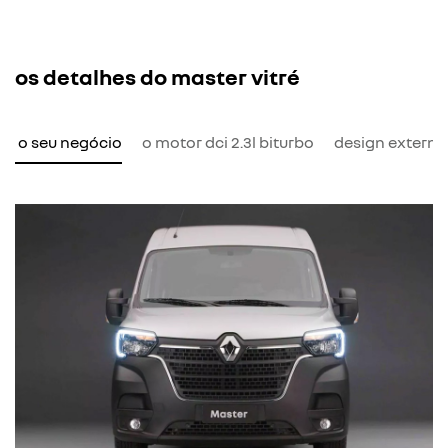
os detalhes do master vitré
ra o seu negócio
o motor dci 2.3l biturbo
design externo