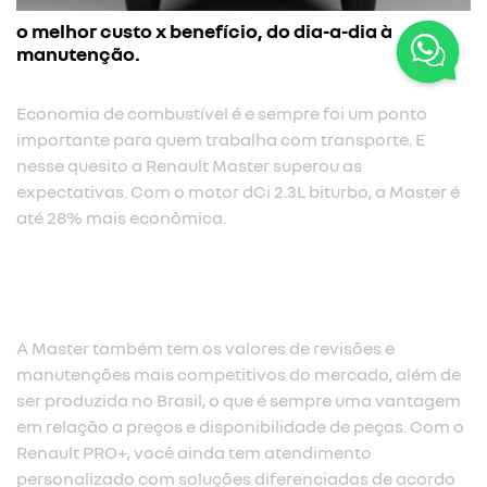
o melhor custo x benefício, do dia-a-dia à
manutenção.
Economia de combustível é e sempre foi um ponto
importante para quem trabalha com transporte. E
nesse quesito a Renault Master superou as
expectativas. Com o motor dCi 2.3L biturbo, a Master é
até 28% mais econômica.​
A Master também tem os valores de revisões e
manutenções mais competitivos do mercado, além de
ser produzida no Brasil, o que é sempre uma vantagem
em relação a preços e disponibilidade de peças. Com o
Renault PRO+, você ainda tem atendimento
personalizado com soluções diferenciadas de acordo