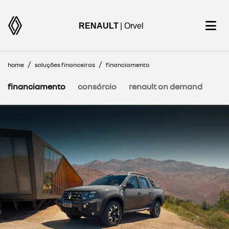
RENAULT
| Orvel
home
soluções financeiras
financiamento
financiamento
consórcio
renault on demand