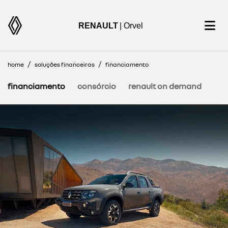
RENAULT
| Orvel
home
soluções financeiras
financiamento
financiamento
consórcio
renault on demand