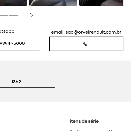
Próximo
atsapp
email: sac@orvelrenault.com.br
) 99941-5000
l3h2
itens de série