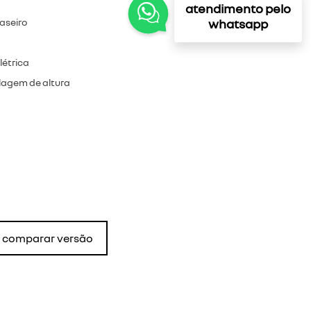
atendimento pelo
whatsapp
raseiro
létrica
lagem de altura
comparar versão