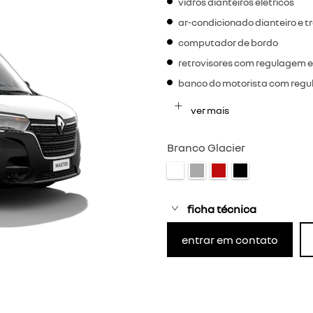
vidros dianteiros elétricos
ar-condicionado dianteiro e t
computador de bordo
retrovisores com regulagem e
banco do motorista com regu
ver mais
Branco Glacier
ficha técnica
entrar em contato