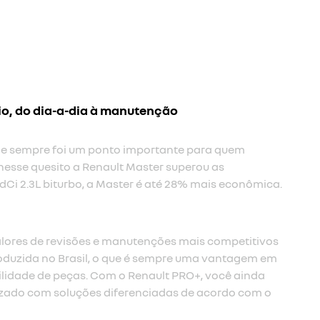
io, do dia-a-dia à manutenção
 e sempre foi um ponto importante para quem
nesse quesito a Renault Master superou as
Ci 2.3L biturbo, a Master é até 28% mais econômica.​
lores de revisões e manutenções mais competitivos
oduzida no Brasil, o que é sempre uma vantagem em
ilidade de peças. Com o Renault PRO+, você ainda
zado com soluções diferenciadas de acordo com o