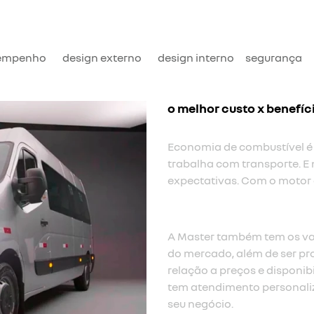
empenho
design externo
design interno
segurança
o melhor custo x benefíc
Economia de combustível é
trabalha com transporte. E 
expectativas. Com o motor d
A Master também tem os va
do mercado, além de ser pr
relação a preços e disponib
tem atendimento personali
seu negócio.