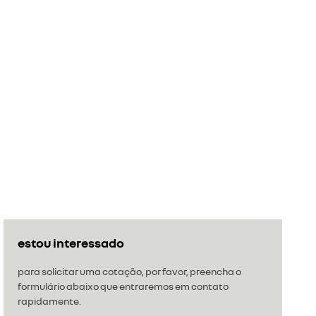
estou interessado
para solicitar uma cotação, por favor, preencha o
formulário abaixo que entraremos em contato
rapidamente.