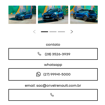
Anterior
Próximo
contato
(28) 3526-3939
whatsapp
(27) 99941-5000
email: sac@orvelrenault.com.br