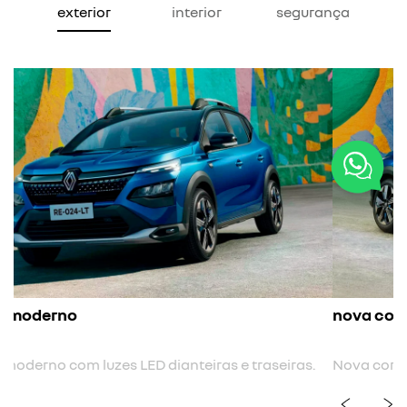
exterior
interior
segurança
nova cor
Nova cor biton.
previous
next
Próximo