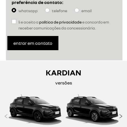
preferência de contato:
whatsapp
telefone
email
li e aceito a
política de privacidade
e concordo em
receber comunicações da concessionária.
entrar em contato
KARDIAN
versões
Anterior
P