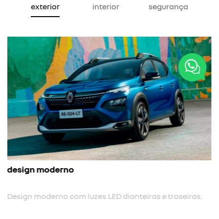
exterior
interior
segurança
nova cor
.
Nova cor biton.
previous
next