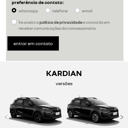
preferência de contato:
whatsapp
telefone
email
li e aceito a
política de privacidade
e concordo em
receber comunicações da concessionária.
entrar em contato
KARDIAN
versões
Anterior
P