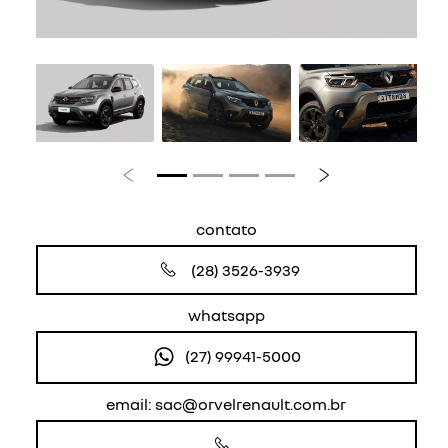
Anterior
Próximo
contato
(28) 3526-3939
whatsapp
(27) 99941-5000
email: sac@orvelrenault.com.br