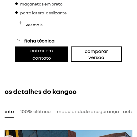
maçanetas em preto
porta lateral deslizante
ver mais
ficha técnica
entrar em
comparar
versão
contato
os detalhes do kangoo
amento
100% elétrico
modularidade e segurança
auton