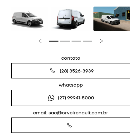
Anterior
Próximo
contato
(28) 3526-3939
whatsapp
(27) 99941-5000
email: sac@orvelrenault.com.br