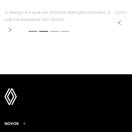
 E
Com novo desenho, mais envolvente e integrado.
previous
next
NOVOS