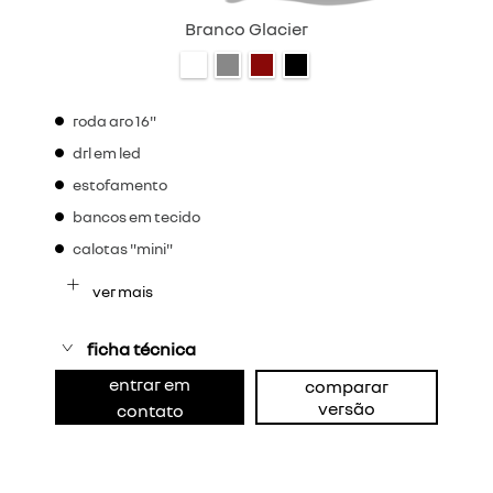
Branco Glacier
roda aro 16"
drl em led
estofamento
bancos em tecido
calotas "mini"
ver mais
ficha técnica
entrar em
comparar
versão
contato