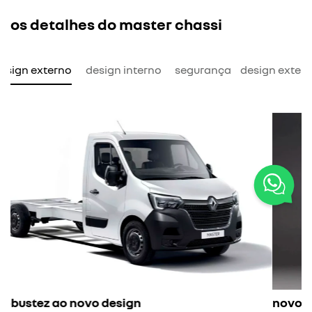
os detalhes do master chassi
esign externo
design interno
segurança
design exter
novo para-choque frontal