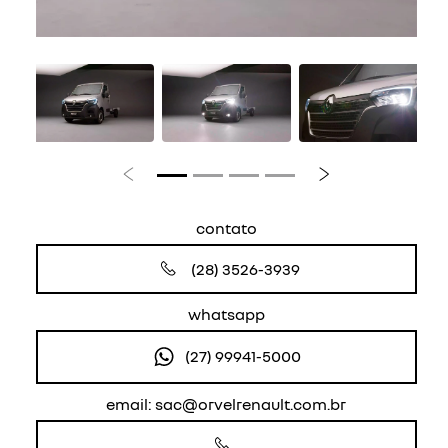
Anterior
Próximo
contato
(28) 3526-3939
whatsapp
(27) 99941-5000
email: sac@orvelrenault.com.br