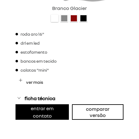
Branco Glacier
roda aro 16"
drl em led
estofamento
bancos em tecido
calotas "mini"
ver mais
ficha técnica
entrar em
comparar
versão
contato