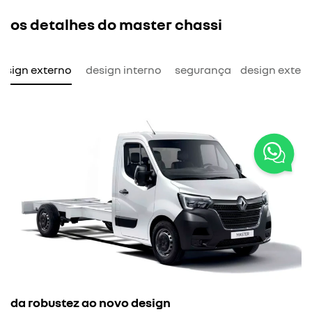
os detalhes do master chassi
esign externo
design interno
segurança
design exter
no
da robustez ao novo design
Co