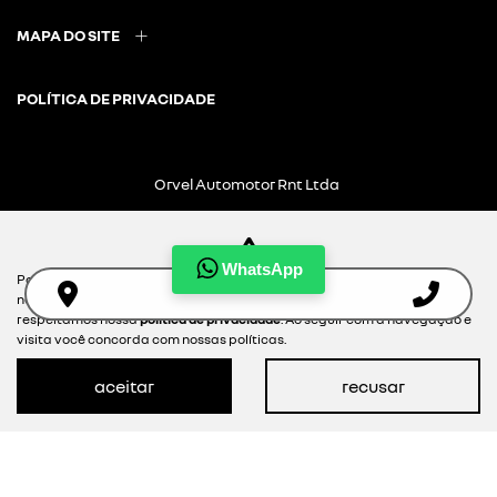
MAPA DO SITE
POLÍTICA DE PRIVACIDADE
Orvel Automotor Rnt Ltda
CNPJ: 21.439.992/0002-09
WhatsApp
Para otimizar sua experiência durante a navegação, fazemos uso de
nossa política de cookies e para proteger seus dados pessoais
respeitamos nossa
política de privacidade
. Ao seguir com a navegação e
visita você concorda com nossas políticas.
Desacelere. Seu bem maior é a
aceitar
recusar
vida.
Desenvolvido pela DEALERSPACE ® Direitos Reservados.