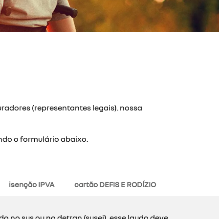
radores (representantes legais). nossa
ndo o formulário abaixo.
isenção IPVA
cartão DEFIS E RODÍZIO
o no sus ou no detran (susei). esse laudo deve