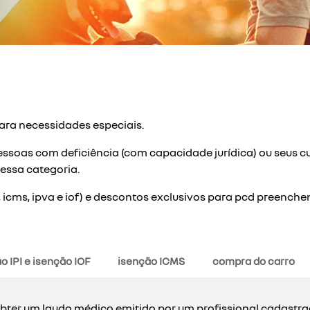
ra necessidades especiais.
ssoas com deficiência (com capacidade jurídica) ou seus cu
essa categoria.
 icms, ipva e iof) e descontos exclusivos para pcd preenche
o IPI e isenção IOF
isenção ICMS
compra do carro
obter um laudo médico emitido por um profissional cadastrad