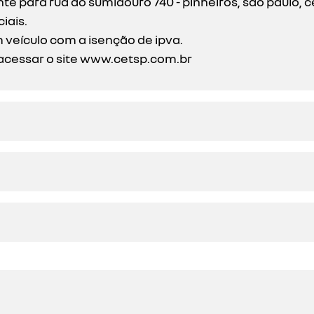
 para rua do sumidouro 740 - pinheiros, são paulo, c
iais.
 veículo com a isenção de ipva.
acessar o site
www.cetsp.com.br