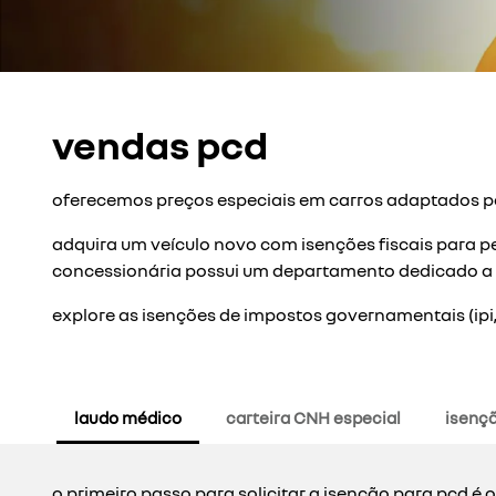
vendas pcd
oferecemos preços especiais em carros adaptados pa
adquira um veículo novo com isenções fiscais para pe
concessionária possui um departamento dedicado a 
explore as isenções de impostos governamentais (ipi,
laudo médico
carteira CNH especial
isençã
o primeiro passo para solicitar a isenção para pcd é 