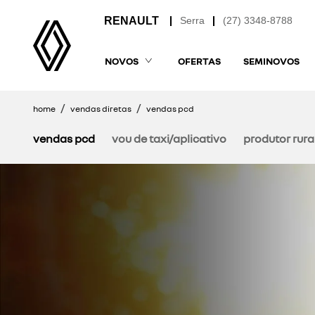
Serra
(27) 3348-8788
NOVOS
OFERTAS
SEMINOVOS
home
vendas diretas
vendas pcd
vendas pcd
vou de taxi/aplicativo
produtor rura