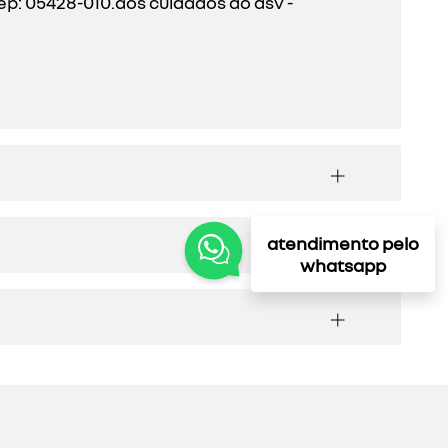
ep: 05428-010.aos cuidados do dsv -
atendimento pelo
whatsapp