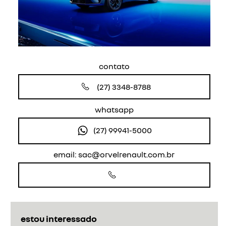
contato
(27) 3348-8788
whatsapp
(27) 99941-5000
email: sac@orvelrenault.com.br
estou interessado