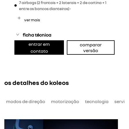
7 airbags (2 frontais + 2 laterais + 2 de cortina + 1
entre os bancos dianteiros) •
ver mais
ficha técnica
entrar em
comparar
versão
contato
os detalhes do koleos
o
modos de direção
motorização
tecnologia
serviç