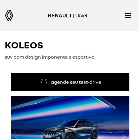
RENAULT
| Orvel
KOLEOS
suv com design imponente e esportivo
agende seu test-drive
Anterior
Próxi