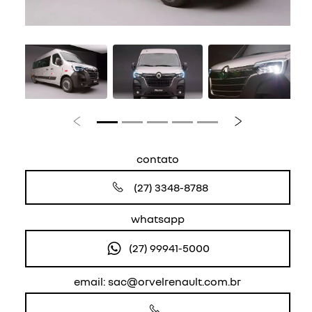
Anterior
Próximo
contato
(27) 3348-8788
whatsapp
(27) 99941-5000
email: sac@orvelrenault.com.br