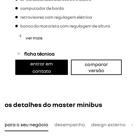
computador de bordo
retrovisores com regulagem elétrica
banco do motorista com regulagem de altura
ver mais
ficha técnica
entrar em
comparar
versão
contato
os detalhes do master minibus
l para o seu negócio
desempenho
design externo
de