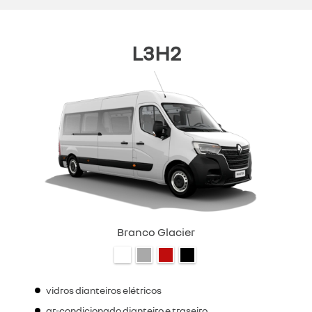
L3H2
Branco Glacier
vidros dianteiros elétricos
ar-condicionado dianteiro e traseiro