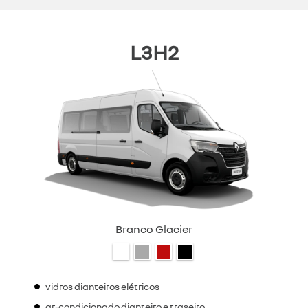
L3H2
Branco Glacier
vidros dianteiros elétricos
ar-condicionado dianteiro e traseiro