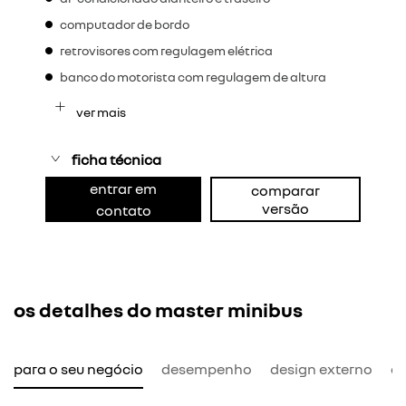
computador de bordo
retrovisores com regulagem elétrica
banco do motorista com regulagem de altura
ver mais
ficha técnica
entrar em
comparar
versão
contato
os detalhes do master minibus
l para o seu negócio
desempenho
design externo
de