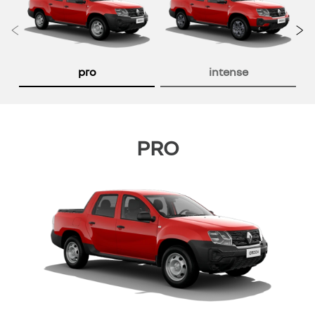
Anterior
P
pro
intense
PRO