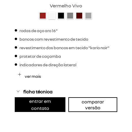
Vermelho Vivo
rodas de aço aro 16"
bancos com revestimento de tecido
revestimento dos bancos em tecido "kario noir"
protetor de caçamba
indicadores de direção lateral
ver mais
ficha técnica
entrar em
comparar
versão
contato