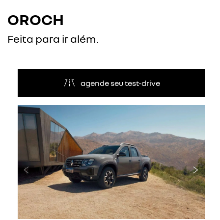
OROCH
Feita para ir além.
agende seu test-drive
Anterior
Próxi