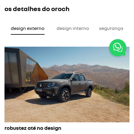
os detalhes do oroch
design externo
design interno
segurança
para-
obustez até no design
O par