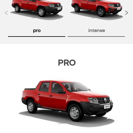
Anterior
P
pro
intense
PRO