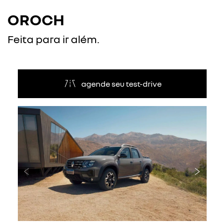
OROCH
Feita para ir além.
agende seu test-drive
Anterior
Próxi