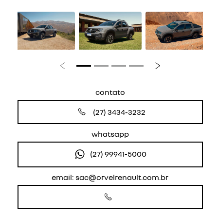
Anterior
Próximo
contato
(27) 3434-3232
whatsapp
(27) 99941-5000
email: sac@orvelrenault.com.br