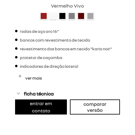
Vermelho Vivo
rodas de aço aro 16"
bancos com revestimento de tecido
revestimento dos bancos em tecido "kario noir"
protetor de caçamba
indicadores de direção lateral
ver mais
ficha técnica
entrar em
comparar
versão
contato