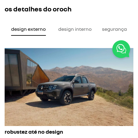
os detalhes do oroch
design externo
design interno
segurança
pa
robustez até no design
O p