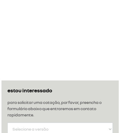
estou interessado
para solicitar uma cotação, por favor, preencha o
formulário abaixo que entraremos em contato
rapidamente.