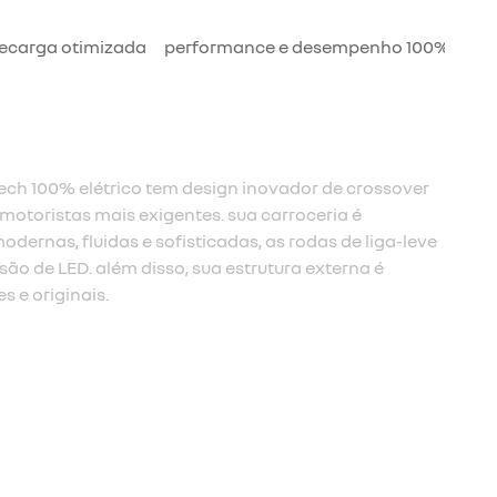
recarga otimizada
performance e desempenho 100% elétr
o
 Megane E-Tech 100% elétrico tem um piso totalmente
 é liberado devido à estrutura ampliada e ao novo
. é muito mais conforto para quem viaja no banco