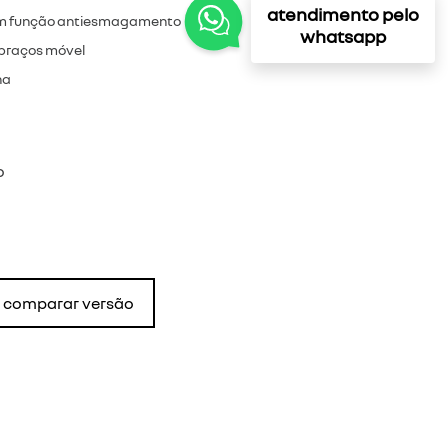
atendimento pelo
com função antiesmagamento
whatsapp
 braços móvel
na
o
comparar versão