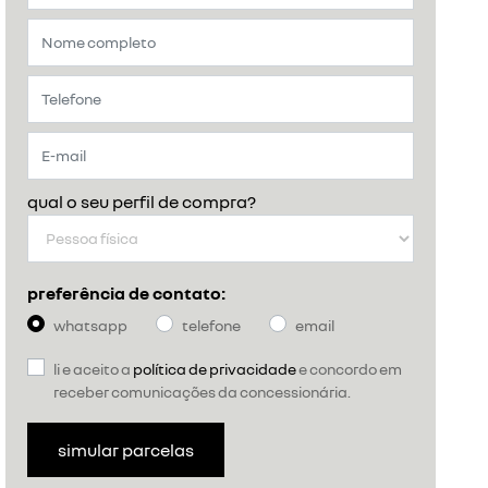
qual o seu perfil de compra?
preferência de contato:
whatsapp
telefone
email
li e aceito a
política de privacidade
e concordo em
receber comunicações da concessionária.
simular parcelas