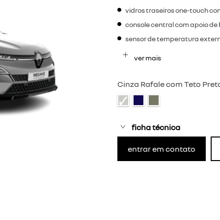
vidros traseiros one-touch 
console central com apoio de
sensor de temperatura exter
ver mais
Cinza Rafale com Teto Pret
ficha técnica
entrar em contato