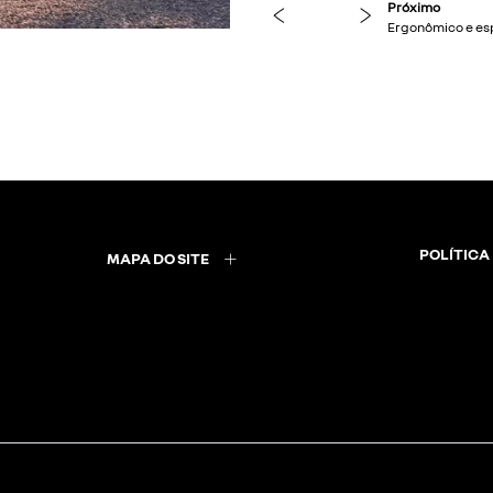
previous
next
Próximo
Máxima experiê
POLÍTICA
MAPA DO SITE