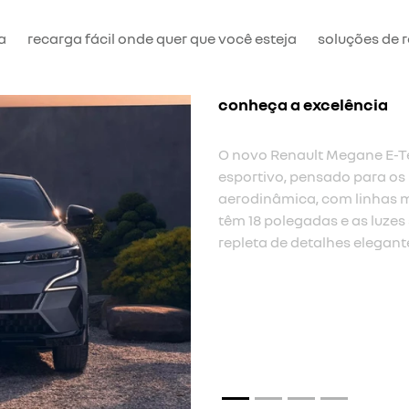
a
recarga fácil onde quer que você esteja
soluções de 
ergonômico e espaços
A plataforma exclusiva do
plano. um espaço adicional
painel do OpenR superfino
traseiro.