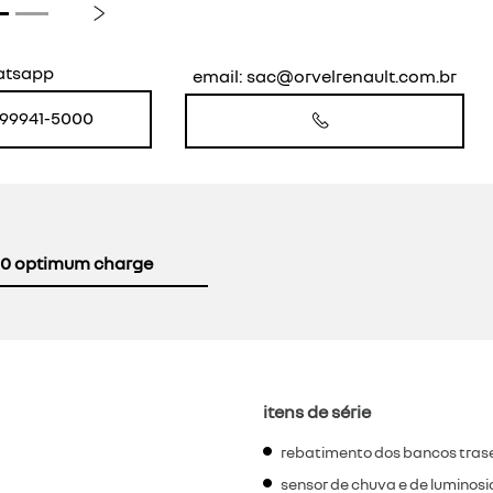
Próximo
atsapp
email: sac@orvelrenault.com.br
) 99941-5000
0 optimum charge
itens de série
rebatimento dos bancos trasei
sensor de chuva e de luminos