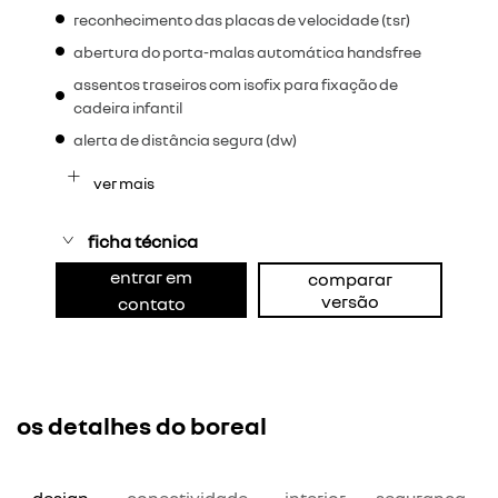
reconhecimento das placas de velocidade (tsr)
abertura do porta-malas automática handsfree
assentos traseiros com isofix para fixação de
cadeira infantil
alerta de distância segura (dw)
ver mais
ficha técnica
entrar em
comparar
versão
contato
os detalhes do boreal
design
conectividade
interior
segurança