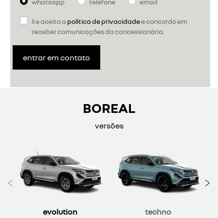
whatsapp
telefone
email
li e aceito a
política de privacidade
e concordo em
receber comunicações da concessionária.
entrar em contato
BOREAL
versões
Anterior
P
evolution
techno