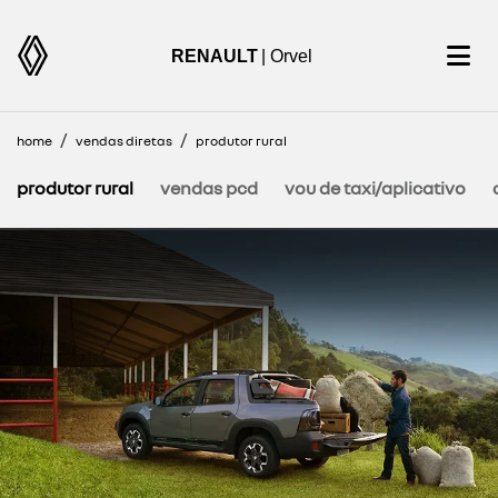
RENAULT
| Orvel
home
vendas diretas
produtor rural
produtor rural
vendas pcd
vou de taxi/aplicativo