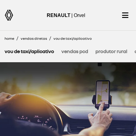
RENAULT
| Orvel
home
vendas diretas
vou de taxi/aplicativo
vou de taxi/aplicativo
vendas pcd
produtor rural