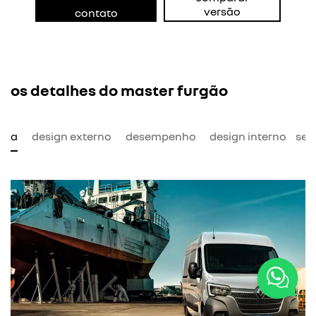
versão
contato
os detalhes do master furgão
mia
design externo
desempenho
design interno
seg