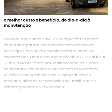
o melhor custo x benefício, do dia-a-dia à
manutenção
Economia de combustível é e sempre foi um ponto
importante para quem trabalha com transporte. E
nesse quesito a nova Renault Master superou as
expectativas. Com a nova geração do MOTOR dCi 2.3L
Turbo, a Master é até 24% mais econômica. E para
completar a economia, a Master tem os valores de
revisões e manutenções mais competitivos do
mercado, além de ser produzido no Brasil, o que é
sempre garantia de valorização.