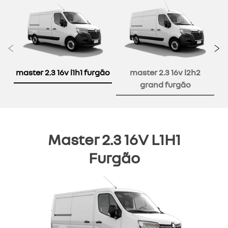
Anterior
P
master 2.3 16v l1h1 furgão
master 2.3 16v l2h2
grand furgão
Master 2.3 16V L1H1
Furgão