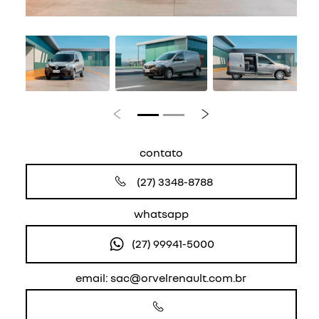
Anterior
Próximo
contato
(27) 3348-8788
whatsapp
(27) 99941-5000
email: sac@orvelrenault.com.br