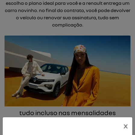
escolha o plano ideal para você e a renault entrega um
carro novinho. no final do contrato, você pode devolver
o veículo ou renovar sua assinatura, tudo sem
complicação.
tudo incluso nas mensalidades
documentação, seguro completo, manutenção e
x
assistência 24h. tudo incluso na sua assinatura, para