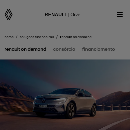
RENAULT
| Orvel
home
soluções financeiras
renault on demand
renault on demand
consórcio
financiamento