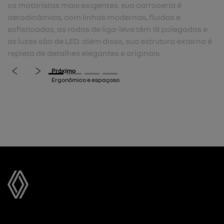
para
os motoristas mais exigentes. sua carroceria é
aerodinâmica, com linhas modernas, fluidas e
sofisticadas, as rodas de liga-leve têm 18 polegadas e
as luzes são de LED. além disso, sua estrutura externa é
repleta de detalhes elegantes e originais.
previous
next