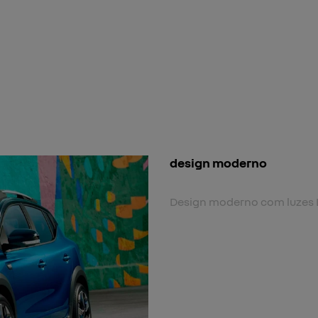
nova cor
Nova cor biton.