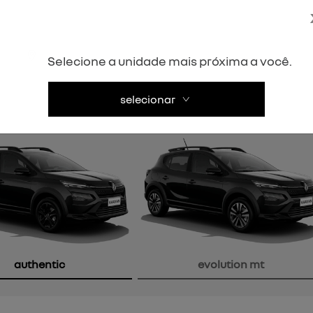
Próximo
atsapp
email: sac@orvelrenault.com.br
Selecione a unidade mais próxima a você.
) 99941-5000
selecionar
or
authentic
evolution mt