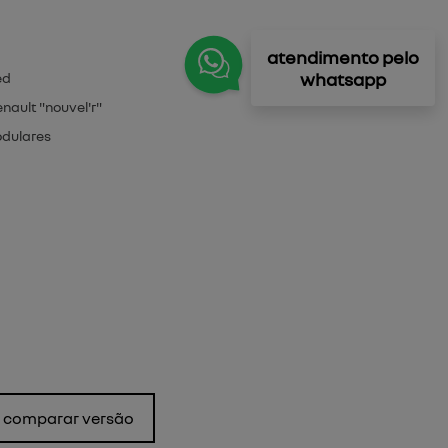
atendimento pelo
whatsapp
ed
nault "nouvel'r"
odulares
comparar versão