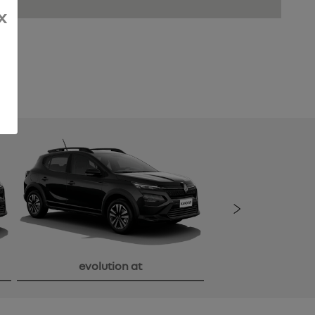
x
Próxi
evolution at