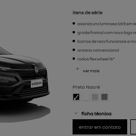
itens de série
assinatura luminosa (drl) em l
grade frontal com novo logo re
barras de teto funcionais e m
antena convencional
rodas flexwheel 16"
ver mais
Preto Nacré
ficha técnica
entrar em contato