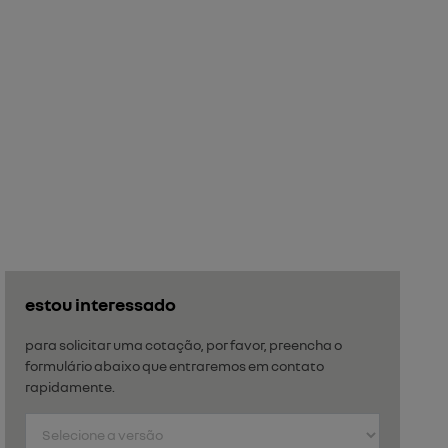
estou interessado
para solicitar uma cotação, por favor, preencha o
formulário abaixo que entraremos em contato
rapidamente.