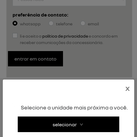
preferência de contato:
whatsapp
telefone
email
li e aceito a
política de privacidade
e concordo em
receber comunicações da concessionária.
entrar em contato
x
DUSTER
versões
Selecione a unidade mais próxima a você.
selecionar