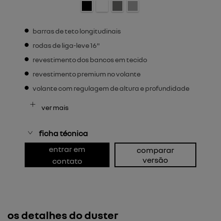
barras de teto longitudinais
rodas de liga-leve 16"
revestimento dos bancos em tecido
revestimento premium no volante
volante com regulagem de altura e profundidade
ver mais
ficha técnica
entrar em
comparar
versão
contato
os detalhes do duster