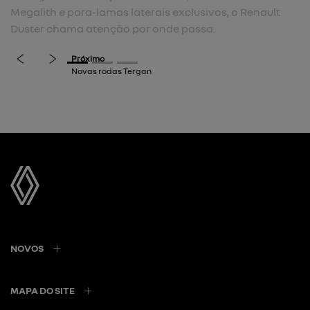
s laterais exclusivos, o Renault
previous
next
ão por onde passa.
NOVOS
MAPA DO SITE