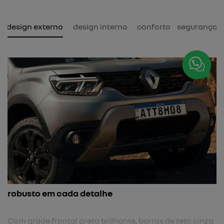
design externo
design interno
conforto
segurança
novas rodas tergan
detalhe
Cada detalhe foi pensad
novas rodas Tergan de 1
reforçam ainda mais a i
eta brilhante, barras de teto cinza