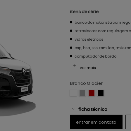
itens de série
banco do motorista com regu
retrovisores com regulagem e
vidros elétricos
esp, hsa, tcs, tsm, lac, rmi e r
computador de bordo
ver mais
Branco Glacier
ficha técnica
entrar em contato