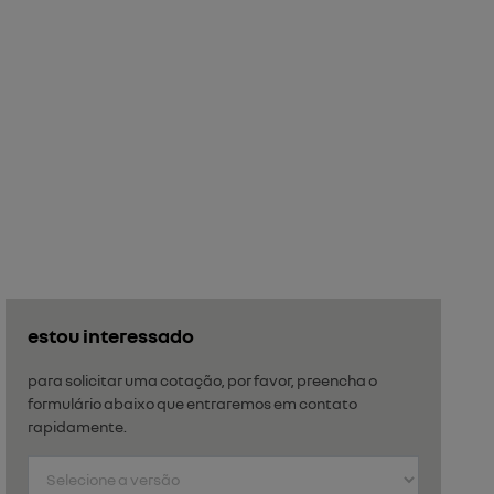
estou interessado
para solicitar uma cotação, por favor, preencha o
formulário abaixo que entraremos em contato
rapidamente.