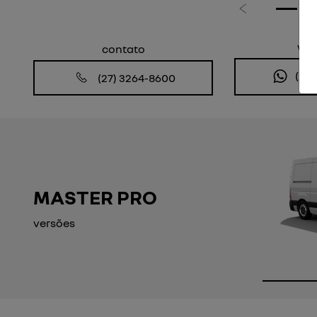
Anterior
wh
contato
(27
(27) 3264-8600
MASTER PRO
versões