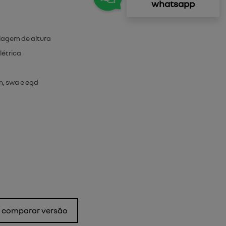
whatsapp
lagem de altura
létrica
om, swa e egd
comparar versão